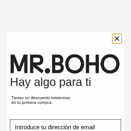
MEDIDAS
ENVÍOS Y DEVOLUCIONES
Productos vistos
recientemente
Hay algo para ti
BABY
BABY
BLUE
BLUE
-
-
Tienes un descuento misterioso
ALYA
REAGAN
en tu primera compra.
correo