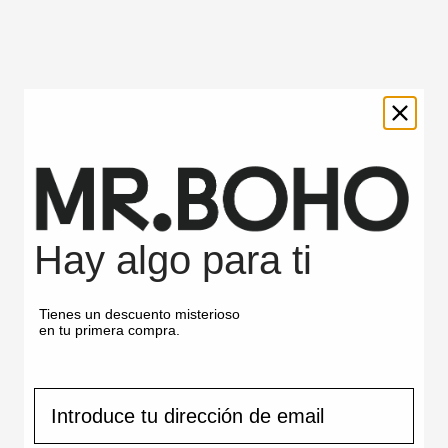
CREAM/DARK - NOBI
GINSENG
New In
-
NOBI
Hay algo para ti
Tienes un descuento misterioso
en tu primera compra.
correo