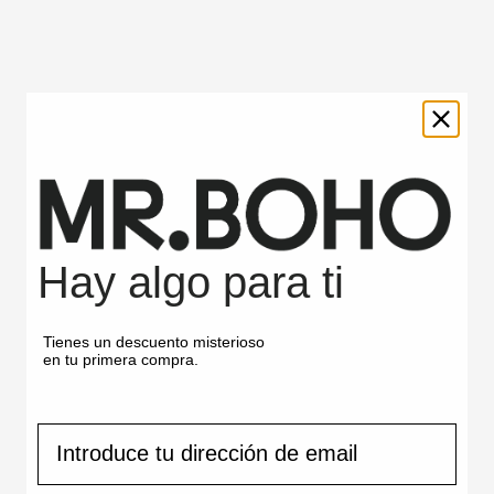
Productos vistos
recientemente
BABY
BABY
Hay algo para ti
BLUE
BLUE
-
-
ALYA
REAGAN
Tienes un descuento misterioso
en tu primera compra.
correo