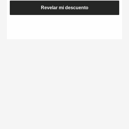
Revelar mi descuento
BABY BLUE - REA
BABY BLUE - ALYA