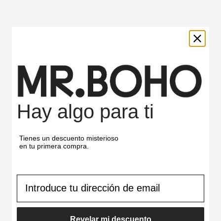
Productos vistos
recientemente
BABY
BABY
BLUE
BLUE
Hay algo para ti
-
-
ALYA
REAGAN
Tienes un descuento misterioso
en tu primera compra.
correo
Revelar mi descuento