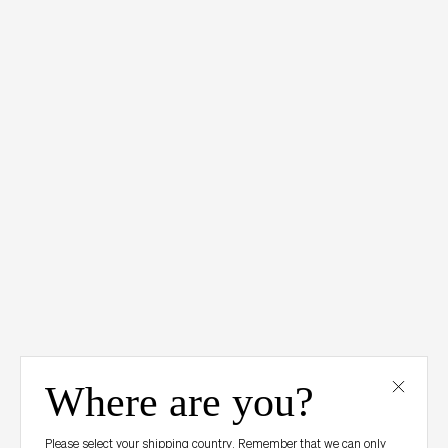
NO TE PIERDAS
NADA
Su
correo
electrónico
Suscribir
+
SHOP
+
MR.BOHO
+
TIENDAS
+
Redes sociales
Where are you?
+
POLITICAS
Please select your shipping country. Remember that we can only